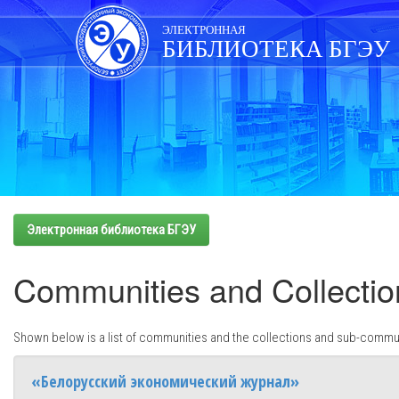
Skip
navigation
ЭЛЕКТРОННАЯ
БИБЛИОТЕКА БГЭУ
Электронная библиотека БГЭУ
Communities and Collectio
Shown below is a list of communities and the collections and sub-commun
«Белорусский экономический журнал»