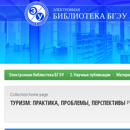
Skip
navigation
ЭЛЕКТРОННАЯ
БИБЛИОТЕКА БГЭУ
Электронная библиотека БГЭУ
2. Научные публикации
Матери
Collection home page
ТУРИЗМ: ПРАКТИКА, ПРОБЛЕМЫ, ПЕРСПЕКТИВЫ
[1