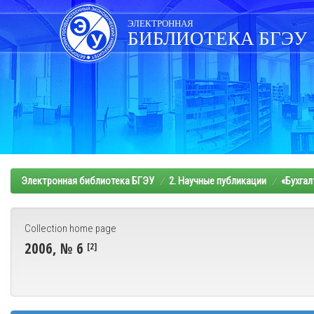
Skip
navigation
ЭЛЕКТРОННАЯ
БИБЛИОТЕКА БГЭУ
Электронная библиотека БГЭУ
2. Научные публикации
«Бухгал
Collection home page
2006, № 6
[2]