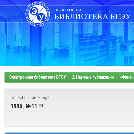
Skip
navigation
ЭЛЕКТРОННАЯ
БИБЛИОТЕКА БГЭУ
Электронная библиотека БГЭУ
2. Научные публикации
«Финанс
Collection home page
1996, №11
[5]