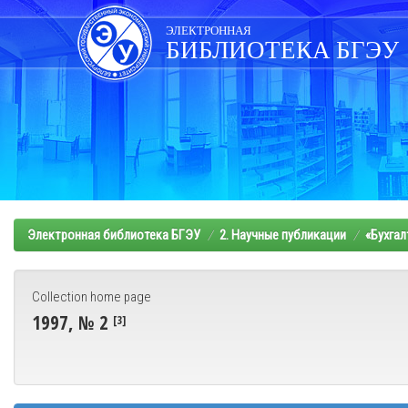
Skip
navigation
ЭЛЕКТРОННАЯ
БИБЛИОТЕКА БГЭУ
Электронная библиотека БГЭУ
2. Научные публикации
«Бухгал
Collection home page
1997, № 2
[3]