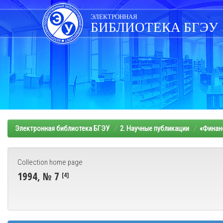
Skip
navigation
ЭЛЕКТРОННАЯ
БИБЛИОТЕКА БГЭУ
Электронная библиотека БГЭУ
2. Научные публикации
«Финанс
Collection home page
1994, № 7
[4]