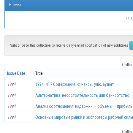
Browse
Title
Subscribe to this collection to receive daily e-mail notification of new additions
Collec
Issue Date
Title
1994
1994, № 7 Содержание. Фінансы, улік, аудыт
1994
Альтернатива: несостоятельность или банкротство
1994
Анализ соотношения: издержки — объемы — прибыль
1994
Основные мировые рынки и экспортеры рабочей силы 
Collec