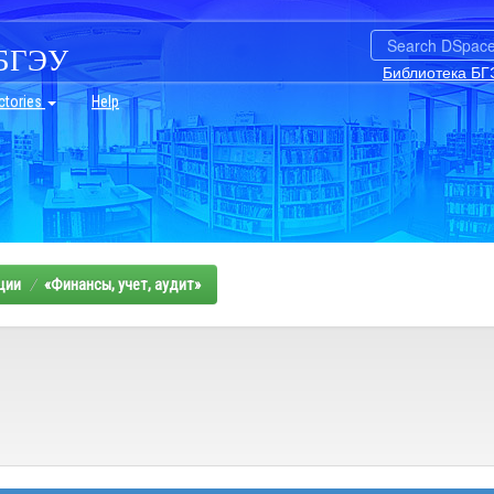
БГЭУ
Библиотека БГ
ctories
Help
ции
«Финансы, учет, аудит»