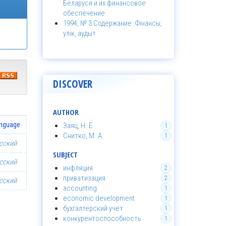
Беларуси и их финансовое
обеспечение
1994, № 3 Содержание. Фінансы,
улік, аудыт
DISCOVER
AUTHOR
nguage
Заяц, Н. Е.
1
Снитко, М. А.
1
сский
SUBJECT
сский
инфляция
2
приватизация
2
сский
accounting
1
economic development
1
бухгалтерский учет
1
конкурентоспособность
1