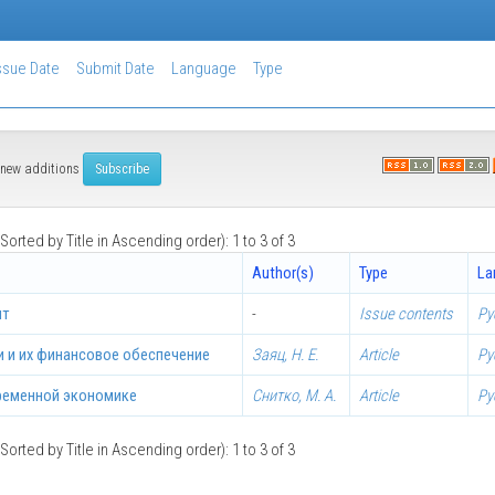
ssue Date
Submit Date
Language
Type
of new additions
Sorted by Title in Ascending order): 1 to 3 of 3
Author(s)
Type
La
ыт
-
Issue contents
Ру
и и их финансовое обеспечение
Заяц, Н. Е.
Article
Ру
ременной экономике
Снитко, М. А.
Article
Ру
Sorted by Title in Ascending order): 1 to 3 of 3