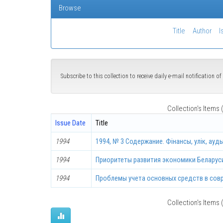
Browse
Title
Author
I
Subscribe to this collection to receive daily e-mail notification 
Collection's Items (
Issue Date
Title
1994
1994, № 3 Содержание. Фінансы, улік, ауд
1994
Приоритеты развития экономики Беларус
1994
Проблемы учета основных средств в сов
Collection's Items (