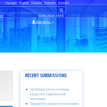
Русский
English
Español
Français
Deutsch
ЭУ
ISSN 2522-1515
Sign on to:
RECENT SUBMISSIONS
Проблемы учета основных
средств в современной
экономике
Приоритеты развития экономики