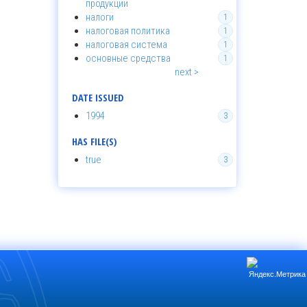
продукции
налоги
1
налоговая политика
1
налоговая система
1
основные средства
1
next >
DATE ISSUED
1994
3
HAS FILE(S)
true
3