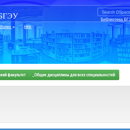
БГЭУ
Библиотека БГ
ctories
Help
кий факультет
_Общие дисциплины для всех специальностей