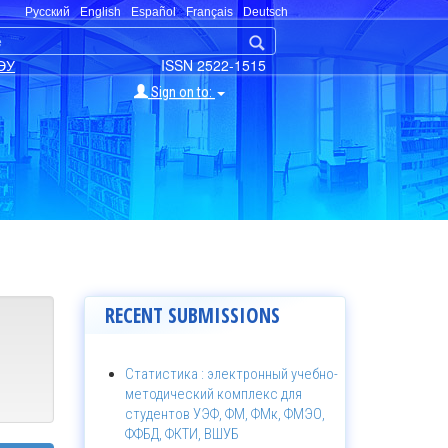
Русский
English
Español
Français
Deutsch
ЭУ
ISSN 2522-1515
Sign on to:
RECENT SUBMISSIONS
Статистика : электронный учебно-
методический комплекс для
студентов УЭФ, ФМ, ФМк, ФМЭО,
ФФБД, ФКТИ, ВШУБ