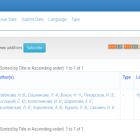
ssue Date
Submit Date
Language
Type
of new additions
Sorted by Title in Ascending order): 1 to 1 of 1
uthor(s)
Type
L
абекова, Н. В.
;
Сошникова, Л. А.
;
Бокун, Н. Ч.
;
Пекарская, Н. Э.
;
-
Р
ысоцкий, С. Ю.
;
Колесникова, И. И.
;
Шарилова, Е. Е.
;
асилевская, Л. И.
;
Короленок, А. В.
;
Курило, О. В.
;
Сакович, Н. К.
Sorted by Title in Ascending order): 1 to 1 of 1