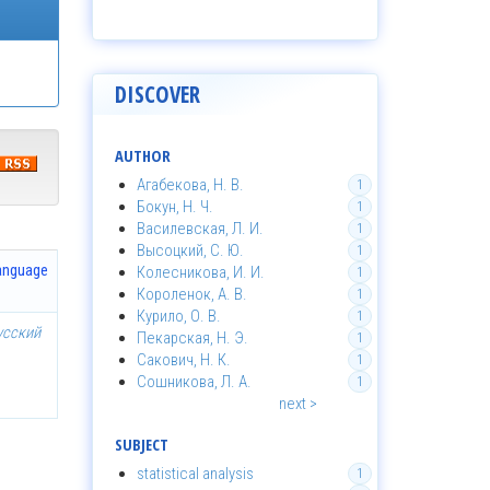
DISCOVER
AUTHOR
Агабекова, Н. В.
1
Бокун, Н. Ч.
1
Василевская, Л. И.
1
Высоцкий, С. Ю.
1
anguage
Колесникова, И. И.
1
Короленок, А. В.
1
Курило, О. В.
1
усский
Пекарская, Н. Э.
1
Сакович, Н. К.
1
Сошникова, Л. А.
1
next >
SUBJECT
statistical analysis
1