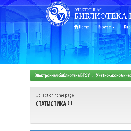
Skip
navigation
ЭЛЕКТРОННАЯ
БИБЛИОТЕКА 
Home
Browse
Dire
Электронная библиотека БГЭУ
Учетно-экономичес
Collection home page
СТАТИСТИКА
[1]