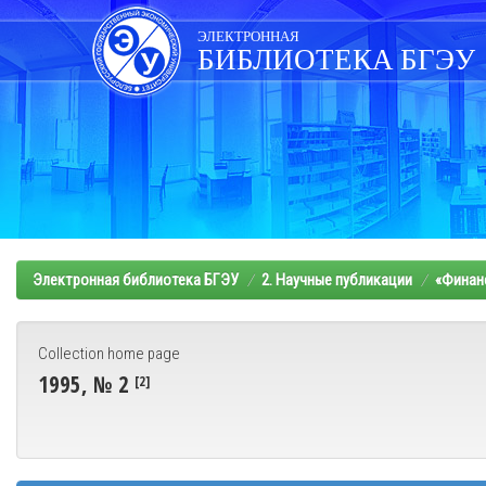
Skip
navigation
ЭЛЕКТРОННАЯ
БИБЛИОТЕКА БГЭУ
Электронная библиотека БГЭУ
2. Научные публикации
«Финанс
Collection home page
1995, № 2
[2]