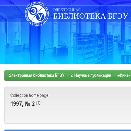
Skip
navigation
ЭЛЕКТРОННАЯ
БИБЛИОТЕКА БГЭУ
Электронная библиотека БГЭУ
2. Научные публикации
«Финанс
Collection home page
1997, № 2
[2]