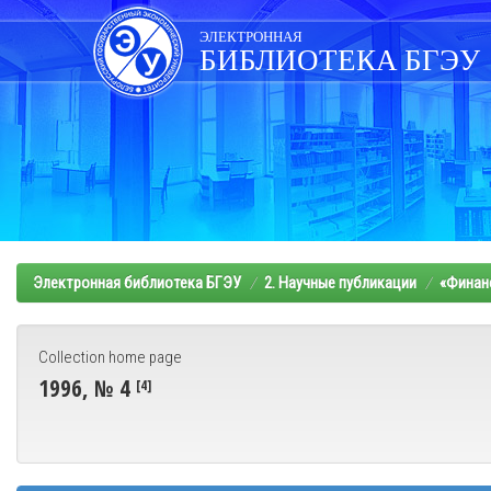
Skip
navigation
ЭЛЕКТРОННАЯ
БИБЛИОТЕКА БГЭУ
Электронная библиотека БГЭУ
2. Научные публикации
«Финанс
Collection home page
1996, № 4
[4]