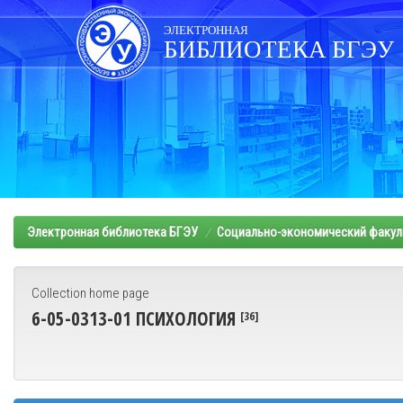
Skip
navigation
ЭЛЕКТРОННАЯ
БИБЛИОТЕКА БГЭУ
Электронная библиотека БГЭУ
Социально-экономический факул
Collection home page
6-05-0313-01 ПСИХОЛОГИЯ
[36]