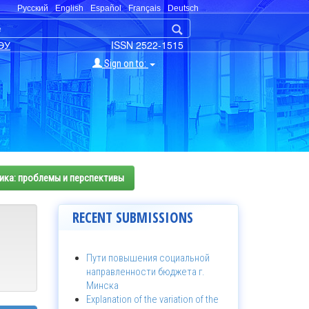
Русский
English
Español
Français
Deutsch
ЭУ
ISSN 2522-1515
Sign on to:
ика: проблемы и перспективы
RECENT SUBMISSIONS
Пути повышения социальной
направленности бюджета г.
Минска
Explanation of the variation of the