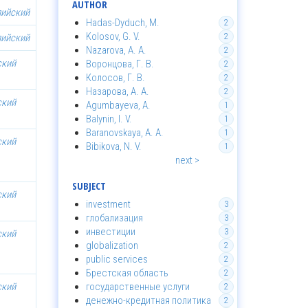
AUTHOR
лийский
Hadas-Dyduch, M.
2
Kolosov, G. V.
лийский
2
Nazarova, A. A.
2
ский
Воронцова, Г. В.
2
Колосов, Г. В.
2
Назарова, А. А.
2
ский
Agumbayeva, A.
1
Balynin, I. V.
1
Baranovskaya, A. A.
1
ский
Bibikova, N. V.
1
next >
SUBJECT
ский
investment
3
глобализация
3
инвестиции
3
ский
globalization
2
public services
2
Брестская область
2
ский
государственные услуги
2
денежно-кредитная политика
2