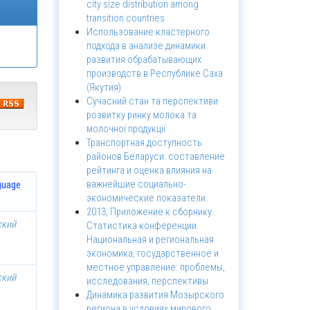
city size distribution among
transition countries
Использование кластерного
подхода в анализе динамики
развития обрабатывающих
производств в Республике Саха
(Якутия)
Сучасний стан та перспективи
розвитку ринку молока та
молочної продукції
Транспортная доступность
районов Беларуси: составление
рейтинга и оценка влияния на
важнейшие социально-
guage
экономические показатели
2013, Приложение к сборнику.
ский
Статистика конференции.
Национальная и региональная
экономика, государственное и
местное управление: проблемы,
ский
исследования, перспективы
Динамика развития Мозырского
региона в условиях мирового