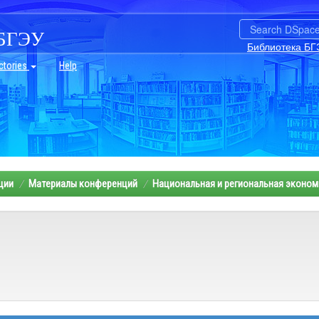
БГЭУ
Библиотека БГ
ctories
Help
ции
Материалы конференций
Национальная и региональная эконом