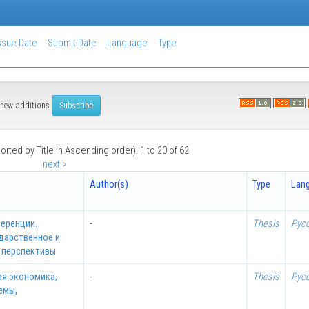
ssue Date
Submit Date
Language
Type
of new additions
orted by Title in Ascending order): 1 to 20 of 62
next >
Author(s)
Type
Lan
ференции.
-
Thesis
Рус
дарственное и
, перспективы
ая экономика,
-
Thesis
Рус
емы,