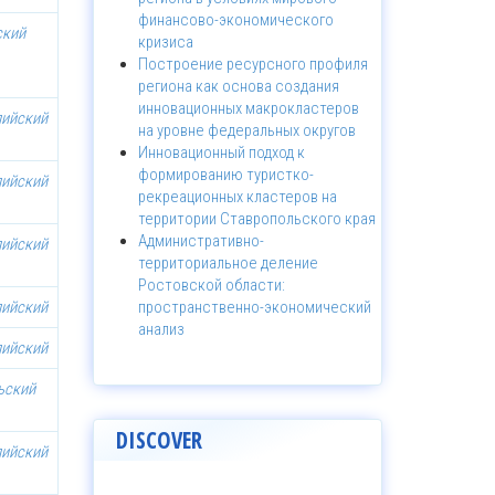
финансово-экономического
ский
кризиса
Построение ресурсного профиля
региона как основа создания
инновационных макрокластеров
лийский
на уровне федеральных округов
Инновационный подход к
формированию туристко-
лийский
рекреационных кластеров на
территории Ставропольского края
Административно-
лийский
территориальное деление
Ростовской области:
лийский
пространственно-экономический
анализ
лийский
ьский
DISCOVER
лийский