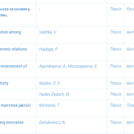
льная экономика,
-
Thesis
Рус
емы,
ibution among
Valetka, U.
Thesis
Анг
onomic relations
Hajduga, P.
Thesis
Анг
 environment of
Agumbayeva, A.
;
Murzaspayeva, S.
Thesis
Анг
ivity
Naidon, O. S.
Thesis
Анг
Hadas-Dyduch, M.
Thesis
Анг
mierzenia jakości
Michalski, T.
Thesis
Пол
ing innovative
Derlukiewicz, N.
Thesis
Анг