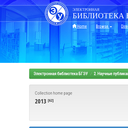
Skip
navigation
ЭЛЕКТРОННАЯ
БИБЛИОТЕКА 
Home
Browse
Dire
Электронная библиотека БГЭУ
2. Научные публика
Collection home page
2013
[62]