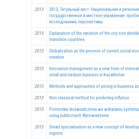
2013
2013, Титульный лист. Национальная и региона
государственное и местное управление: пробл
исследования, перспективы
2013
Explanation of the variation of the city size distr
transition countries
2013
Globalization as the process of current social-ec
creation
2013
Innovation management as a new form of internal
small and medium business in Kazakhstan
2013
Methods and approaches of pricing in business act
2013
Non-classical method for predicting inflation
2013
Pomorskie doświadczenia we wdrażaniu systemu 
usług publicznych Wprowadzenie
2013
Smart specialisation as a new concept of develop
regions