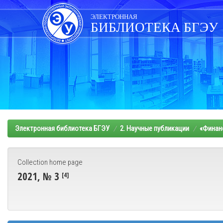
Skip
navigation
ЭЛЕКТРОННАЯ
БИБЛИОТЕКА БГЭУ
Электронная библиотека БГЭУ
2. Научные публикации
«Финанс
Collection home page
2021, № 3
[4]