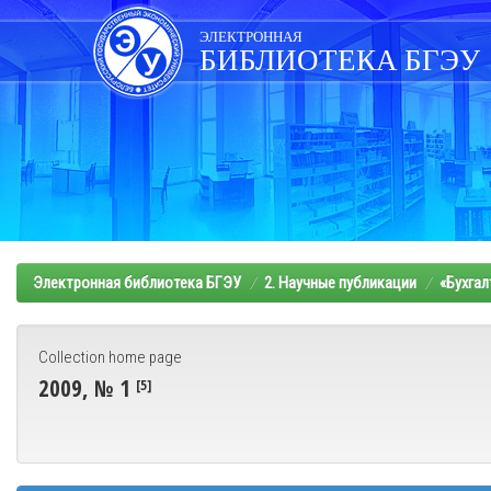
Skip
navigation
ЭЛЕКТРОННАЯ
БИБЛИОТЕКА БГЭУ
Электронная библиотека БГЭУ
2. Научные публикации
«Бухгал
Collection home page
2009, № 1
[5]