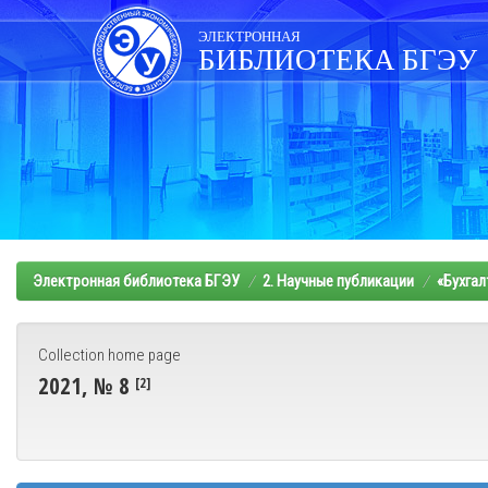
Skip
navigation
ЭЛЕКТРОННАЯ
БИБЛИОТЕКА БГЭУ
Электронная библиотека БГЭУ
2. Научные публикации
«Бухгал
Collection home page
2021, № 8
[2]