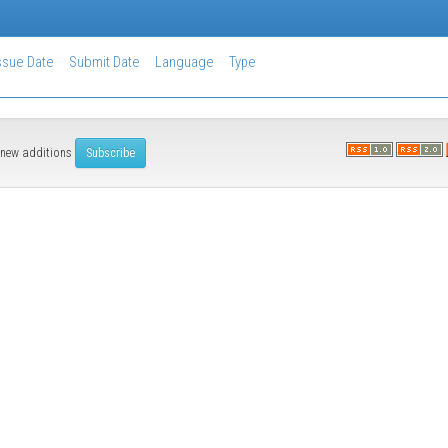
ssue Date
Submit Date
Language
Type
of new additions