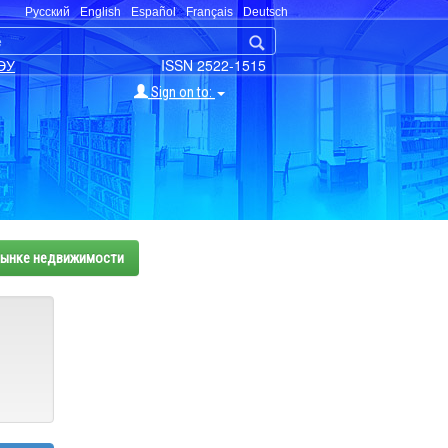
Русский
English
Español
Français
Deutsch
ЭУ
ISSN 2522-1515
Sign on to:
 рынке недвижимости