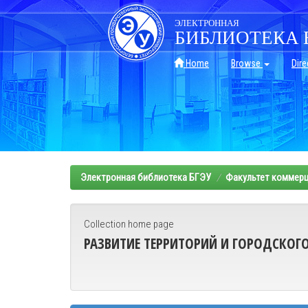
Skip
navigation
ЭЛЕКТРОННАЯ
БИБЛИОТЕКА 
Home
Browse
Dire
Электронная библиотека БГЭУ
Факультет коммерц
Collection home page
РАЗВИТИЕ ТЕРРИТОРИЙ И ГОРОДСКОГ