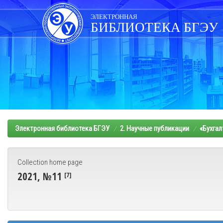
Skip
navigation
ЭЛЕКТРОННАЯ
БИБЛИОТЕКА БГЭУ
Электронная библиотека БГЭУ
2. Научные публикации
«Бухгал
Collection home page
2021, №11
[7]