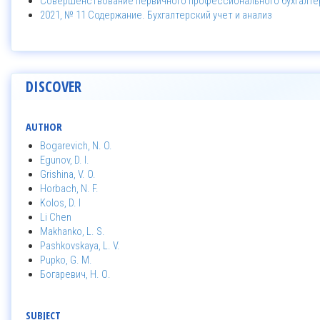
Совершенствование первичного профессионального бухгалтер
2021, № 11 Содержание. Бухгалтерский учет и анализ
DISCOVER
AUTHOR
Bogarevich, N. O.
Egunov, D. I.
Grishina, V. O.
Horbach, N. F.
Kolos, D. I
Li Chen
Makhanko, L. S.
Pashkovskaya, L. V.
Pupko, G. M.
Богаревич, Н. О.
SUBJECT