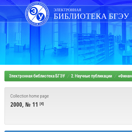
Skip
navigation
ЭЛЕКТРОННАЯ
БИБЛИОТЕКА БГЭУ
Электронная библиотека БГЭУ
2. Научные публикации
«Финанс
Collection home page
2000, № 11
[4]