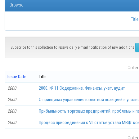
Browse
Title
Subscribe to this collection to receive daily e-mail notification of new additions
Collec
Issue Date
Title
2000
2000, № 11 Содержание. Финансы, учет, аудит
2000
О принципах управления валютной позицией в упол
2000
Прибыльность торговых предприятий: проблемы и п
2000
Процесс присоединения к VII статье устава МВФ: ко
Collec