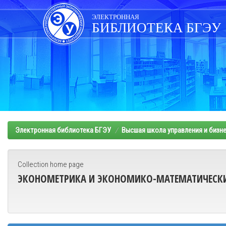
Skip
navigation
ЭЛЕКТРОННАЯ
БИБЛИОТЕКА БГЭУ
Электронная библиотека БГЭУ
Высшая школа управления и бизн
Collection home page
ЭКОНОМЕТРИКА И ЭКОНОМИКО-МАТЕМАТИЧЕСК