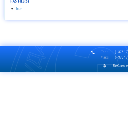
HAS FILE(S)
true
Тел.:
(+375 17)
Факс:
(+375 17)
Библиоте