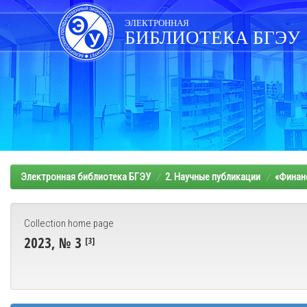
Skip
navigation
ЭЛЕКТРОННАЯ
БИБЛИОТЕКА БГЭУ
Электронная библиотека БГЭУ
2. Научные публикации
«Финанс
Collection home page
2023, № 3
[3]