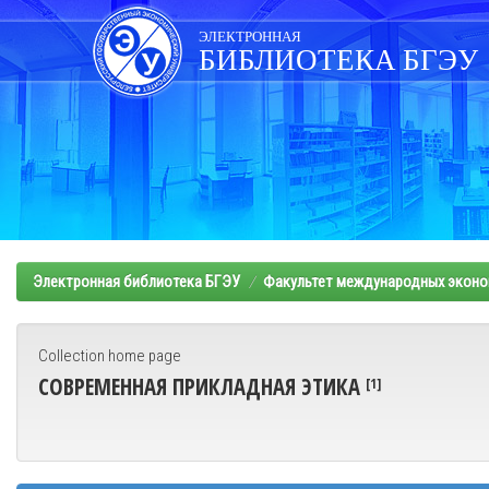
Skip
navigation
ЭЛЕКТРОННАЯ
БИБЛИОТЕКА БГЭУ
Электронная библиотека БГЭУ
Факультет международных эконо
Collection home page
СОВРЕМЕННАЯ ПРИКЛАДНАЯ ЭТИКА
[1]