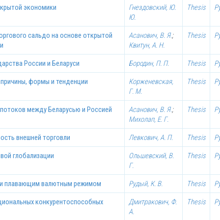
ткрытой экономики
Гнездовский, Ю.
Thesis
Р
Ю.
оргового сальдо на основе открытой
Асанович, В. Я.
;
Thesis
Р
ки
Квитун, А. Н.
арства России и Беларуси
Бородин, П. П.
Thesis
Р
 причины, формы и тенденции
Корженевская,
Thesis
Р
Г. М.
 потоков между Беларусью и Россией
Асанович, В. Я.
;
Thesis
Р
Михолап, Е. Г.
ость внешней торговли
Левкович, А. П.
Thesis
Р
овой глобализации
Ольшевский, В.
Thesis
Р
Г.
 и плавающим валютным режимом
Рудый, К. В.
Thesis
Р
ациональных конкурентоспособных
Дмитракович, Ф.
Thesis
Р
А.