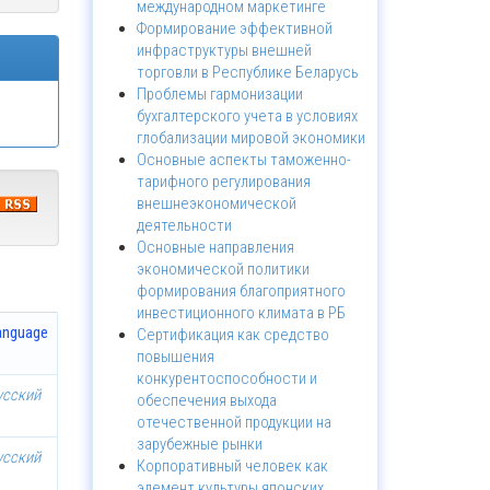
международном маркетинге
Формирование эффективной
инфраструктуры внешней
торговли в Республике Беларусь
Проблемы гармонизации
бухгалтерского учета в условиях
глобализации мировой экономики
Основные аспекты таможенно-
тарифного регулирования
внешнеэкономической
деятельности
Основные направления
экономической политики
формирования благоприятного
инвестиционного климата в РБ
anguage
Сертификация как средство
повышения
конкурентоспособности и
усский
обеспечения выхода
отечественной продукции на
зарубежные рынки
усский
Корпоративный человек как
элемент культуры японских