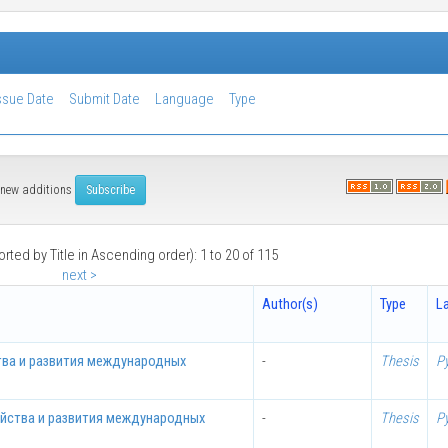
ssue Date
Submit Date
Language
Type
of new additions
orted by Title in Ascending order): 1 to 20 of 115
next >
Author(s)
Type
L
тва и развития международных
-
Thesis
Р
яйства и развития международных
-
Thesis
Р