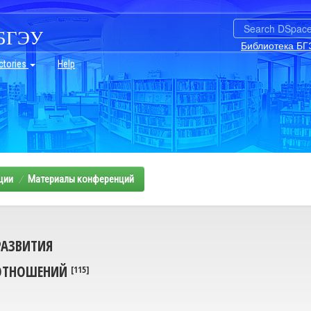
БГЭУ
Библиотека БГ
ctories
Help
ции
Материалы конференций
РАЗВИТИЯ
ОТНОШЕНИЙ
[115]