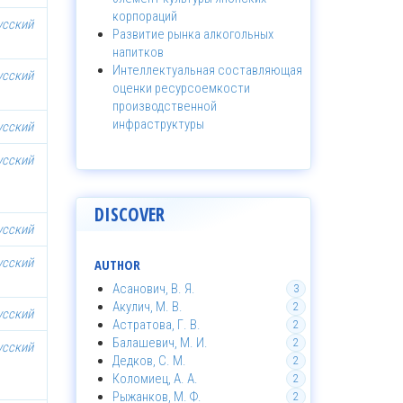
корпораций
усский
Развитие рынка алкогольных
напитков
Интеллектуальная составляющая
усский
оценки ресурсоемкости
производственной
инфраструктуры
усский
усский
DISCOVER
усский
усский
AUTHOR
Асанович, В. Я.
3
Акулич, М. В.
2
усский
Астратова, Г. В.
2
Балашевич, М. И.
2
усский
Дедков, С. М.
2
Коломиец, А. А.
2
Рыжанков, М. Ф.
2