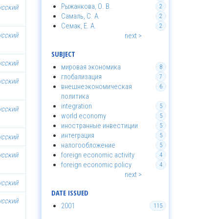
Рыжанкова, О. В.
усский
2
Самаль, С. А.
2
Семак, Е. А.
2
усский
next >
SUBJECT
усский
мировая экономика
8
глобализация
7
усский
внешнеэкономическая
6
политика
integration
5
усский
world economy
5
иностранные инвестиции
5
интеграция
5
усский
налогообложение
5
усский
foreign economic activity
4
foreign economic policy
4
next >
усский
DATE ISSUED
усский
2001
115