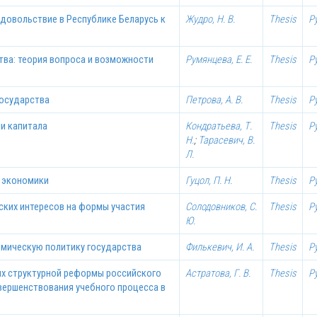
довольствие в Республике Беларусь к
Жудро, Н. В.
Thesis
Р
тва: теория вопроса и возможности
Румянцева, Е. Е.
Thesis
Р
государства
Петрова, А. В.
Thesis
Р
и капитала
Кондратьева, Т.
Thesis
Р
Н.
;
Тарасевич, В.
Л.
в экономики
Гуцол, П. Н.
Thesis
Р
ких интересов на формы участия
Солодовников, С.
Thesis
Р
Ю.
омическую политику государства
Филькевич, И. А.
Thesis
Р
ях структурной реформы российского
Астратова, Г. В.
Thesis
Р
вершенствования учебного процесса в