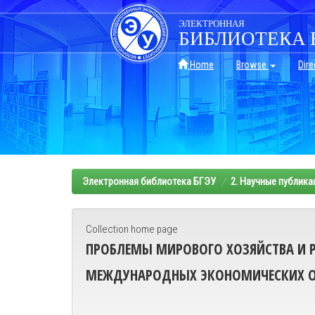
Skip
navigation
ЭЛЕКТРОННАЯ
БИБЛИОТЕКА 
Home
Browse
Dire
Электронная библиотека БГЭУ
2. Научные публика
Collection home page
ПРОБЛЕМЫ МИРОВОГО ХОЗЯЙСТВА И 
МЕЖДУНАРОДНЫХ ЭКОНОМИЧЕСКИХ 