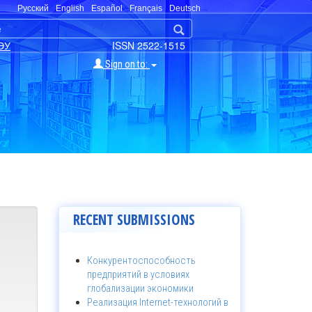
Русский
English
Español
Français
Deutsch
ЭУ
ISSN 2522-1515
Sign on to:
RECENT SUBMISSIONS
Конкурентоспособность
предприятий в условиях
глобализации экономики
Реализация Internet-технологий в