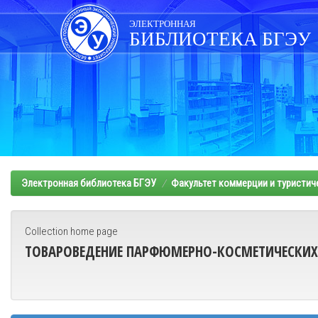
Skip
navigation
ЭЛЕКТРОННАЯ
БИБЛИОТЕКА БГЭУ
Электронная библиотека БГЭУ
Факультет коммерции и туристич
Collection home page
ТОВАРОВЕДЕНИЕ ПАРФЮМЕРНО-КОСМЕТИЧЕСКИ