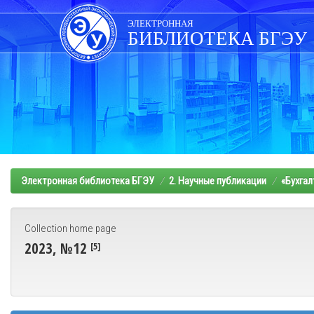
Skip
navigation
ЭЛЕКТРОННАЯ
БИБЛИОТЕКА БГЭУ
Электронная библиотека БГЭУ
2. Научные публикации
«Бухгал
Collection home page
2023, №12
[5]