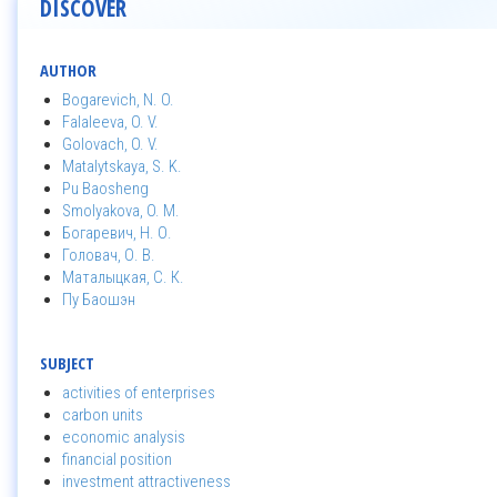
DISCOVER
AUTHOR
Bogarevich, N. O.
Falaleeva, O. V.
Golovach, O. V.
Matalytskaya, S. K.
Pu Baosheng
Smolyakova, O. M.
Богаревич, Н. О.
Головач, О. В.
Маталыцкая, С. К.
Пу Баошэн
SUBJECT
activities of enterprises
carbon units
economic analysis
financial position
investment attractiveness