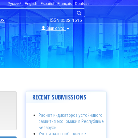
Русский
English
Español
Français
Deutsch
ЭУ
ISSN 2522-1515
Sign on to:
RECENT SUBMISSIONS
Расчет индикаторов устойчивого
развития экономики в Республике
Беларусь
Учет и налогообложение