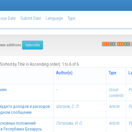
ssue Date
Submit Date
Language
Type
of new additions
Sorted by Title in Ascending order): 1 to 6 of 6
Author(s)
Type
L
ализ
-
Issue
Р
contents
 аудита доходов и расходов
Шатров, С. Л.
Article
Р
одном сообщении
основных положений
Потапова, И. О.
Article
Р
 в Республике Беларусь