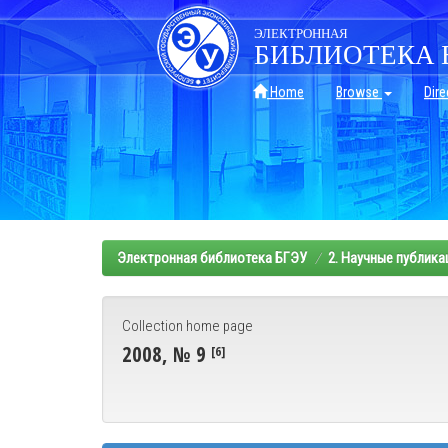
Skip
navigation
ЭЛЕКТРОННАЯ
БИБЛИОТЕКА 
Home
Browse
Dire
Электронная библиотека БГЭУ
2. Научные публика
Collection home page
2008, № 9
[6]