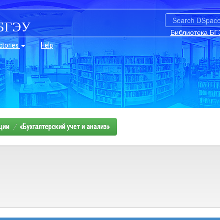
БГЭУ
Библиотека БГ
ctories
Help
ции
«Бухгалтерский учет и анализ»