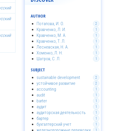
усский
AUTHOR
усский
Потапова, И. О.
2
Кравченко, Л. И.
1
усский
Кравченко, М. А.
1
Кравченко, Т. Л.
1
Лесневская, Н. А.
1
Хоменко, Л. Н.
1
Шатров, С. Л.
1
SUBJECT
sustainable development
2
устойчивое развитие
2
accounting
1
audit
1
barter
1
аудит
1
аудиторская деятельность
1
бартер
1
бухгалтерский учет
1
железнодорожные перевозки
1