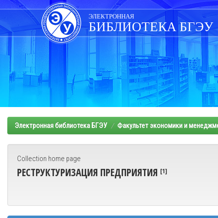
Skip
navigation
ЭЛЕКТРОННАЯ
БИБЛИОТЕКА БГЭУ
Электронная библиотека БГЭУ
Факультет экономики и менеджм
Collection home page
РЕСТРУКТУРИЗАЦИЯ ПРЕДПРИЯТИЯ
[1]