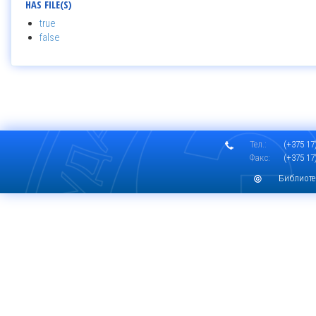
HAS FILE(S)
true
false
Тел.:
(+375 17)
Факс:
(+375 17)
Библиоте