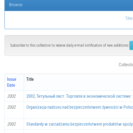
Browse
Title
Subscribe to this collection to receive daily e-mail notification of new additions
Collecti
Issue
Title
Date
2002
2002, Титульный лист. Торговля в экономической системе:
2002
Organizacja nadzoru nad bezpieczeństwem źywności w Pols
2002
Standardy w zarzadzaniu bezpieczeństwem produktów spoż