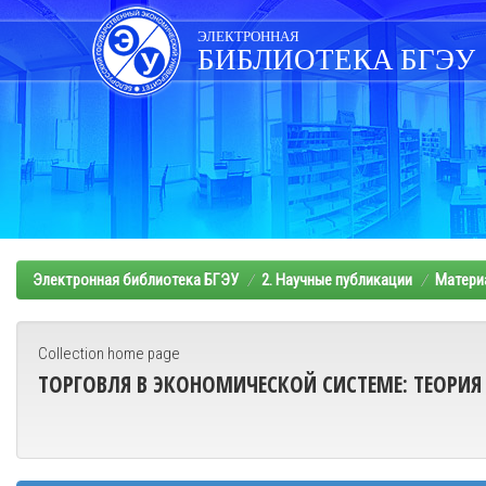
Skip
navigation
ЭЛЕКТРОННАЯ
БИБЛИОТЕКА БГЭУ
Электронная библиотека БГЭУ
2. Научные публикации
Матери
Collection home page
ТОРГОВЛЯ В ЭКОНОМИЧЕСКОЙ СИСТЕМЕ: ТЕОРИЯ