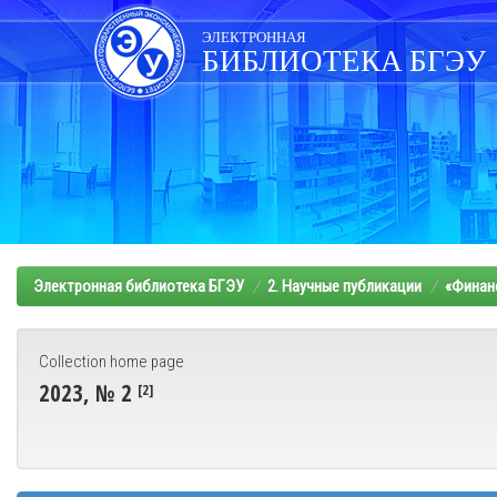
Skip
navigation
ЭЛЕКТРОННАЯ
БИБЛИОТЕКА БГЭУ
Электронная библиотека БГЭУ
2. Научные публикации
«Финанс
Collection home page
2023, № 2
[2]