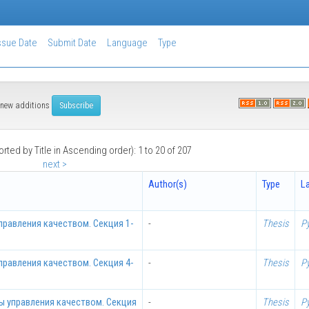
ssue Date
Submit Date
Language
Type
of new additions
orted by Title in Ascending order): 1 to 20 of 207
next >
Author(s)
Type
L
равления качеством. Секция 1-
-
Thesis
Р
равления качеством. Секция 4-
-
Thesis
Р
ы управления качеством. Секция
-
Thesis
Р