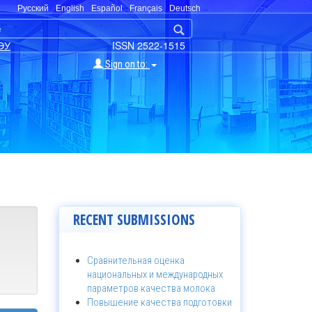
Русский
English
Español
Français
Deutsch
ЭУ
ISSN 2522-1515
Sign on to:
RECENT SUBMISSIONS
Сравнительная оценка
национальных и международных
параметров качества молока
Повышение качества подготовки