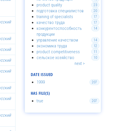
product quality
23
подготовка специалистов
20
training of specialists
17
усский
качество труда
17
конкурентоспособность
14
продукции
усский
управление качеством
14
экономика труда
12
усский
product competitiveness
11
сельское хозяйство
10
усский
next >
усский
DATE ISSUED
1999
207
усский
HAS FILE(S)
усский
true
207
усский