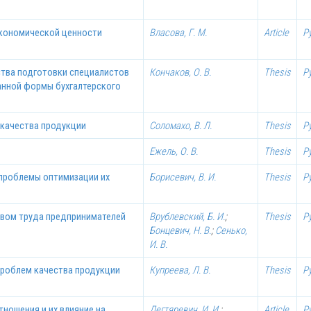
экономической ценности
Власова, Г. М.
Article
Р
ства подготовки специалистов
Кончаков, О. В.
Thesis
Р
анной формы бухгалтерского
 качества продукции
Соломахо, В. Л.
Thesis
Р
Ежель, О. В.
Thesis
Р
 проблемы оптимизации их
Борисевич, В. И.
Thesis
Р
твом труда предпринимателей
Врублевский, Б. И.
;
Thesis
Р
Бонцевич, Н. В.
;
Сенько,
И. В.
проблем качества продукции
Купреева, Л. В.
Thesis
Р
ношения и их влияние на
Дегтяревич, И. И.
;
Article
Р