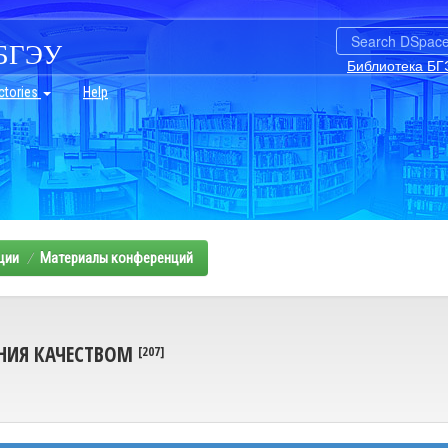
БГЭУ
Библиотека БГ
ctories
Help
ции
Материалы конференций
НИЯ КАЧЕСТВОМ
[207]