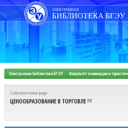
Skip
navigation
ЭЛЕКТРОННАЯ
БИБЛИОТЕКА БГЭУ
Электронная библиотека БГЭУ
Факультет коммерции и туристич
Collection home page
ЦЕНООБРАЗОВАНИЕ В ТОРГОВЛЕ
[1]