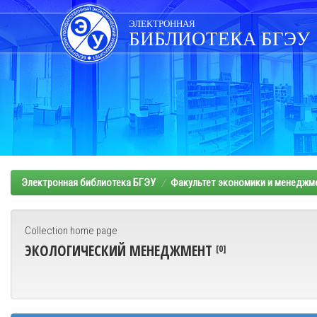
Skip
navigation
ЭЛЕКТРОННАЯ
БИБЛИОТЕКА БГЭУ
Электронная библиотека БГЭУ
Факультет экономики и менеджм
Collection home page
ЭКОЛОГИЧЕСКИЙ МЕНЕДЖМЕНТ
[0]