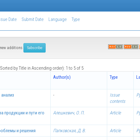
ssue Date
Submit Date
Language
Type
of new additions
Sorted by Title in Ascending order): 1 to 5 of 5
Author(s)
Type
L
и анализ
-
Issue
Р
contents
а продукции и пути его
Алешкевич, О. П.
Article
Р
проблемы и решения
Папковская, Д. В.
Article
Р