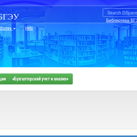
БГЭУ
Библиотека БГ
ctories
Help
ции
«Бухгалтерский учет и анализ»