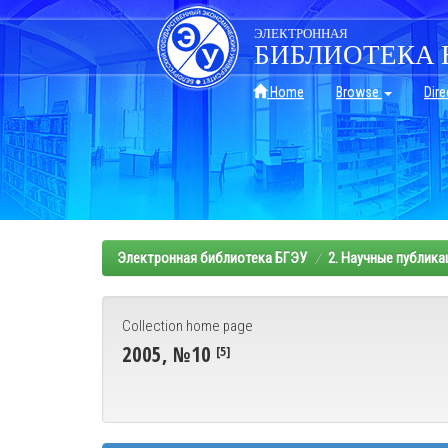
Skip
navigation
ЭЛЕКТРОННАЯ
БИБЛИОТЕКА 
Home
Browse
Dire
Электронная библиотека БГЭУ
2. Научные публика
Collection home page
2005, №10
[5]