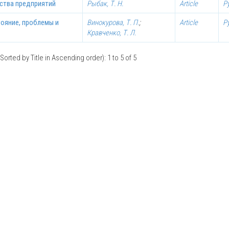
тства предприятий
Рыбак, Т. Н.
Article
Р
тояние, проблемы и
Винокурова, Т. П.
;
Article
Р
Кравченко, Т. Л.
Sorted by Title in Ascending order): 1 to 5 of 5