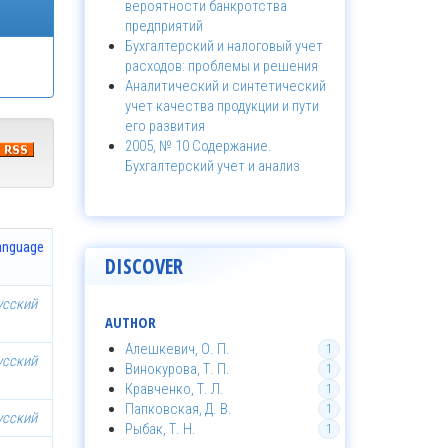
вероятности банкротства
предприятий
Бухгалтерский и налоговый учет
расходов: проблемы и решения
Аналитический и синтетический
учет качества продукции и пути
его развития
2005, № 10 Содержание.
Бухгалтерский учет и анализ
anguage
DISCOVER
усский
AUTHOR
Алешкевич, О. П.
1
усский
Винокурова, Т. П.
1
Кравченко, Т. Л.
1
Папковская, Д. В.
1
усский
Рыбак, Т. Н.
1