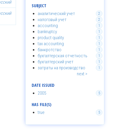
усский
SUBJECT
усский
аналитический учет
2
налоговый учет
2
accounting
1
bankruptcy
1
product quality
1
tax accounting
1
банкротство
1
бухгалтерская отчетность
1
бухгалтерский учет
1
затраты на производство
1
next >
DATE ISSUED
2005
5
HAS FILE(S)
true
5