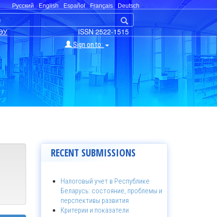
Русский
English
Español
Français
Deutsch
ЭУ
ISSN 2522-1515
Sign on to:
RECENT SUBMISSIONS
Налоговый учет в Республике
Беларусь: состояние, проблемы и
перспективы развития
Критерии и показатели