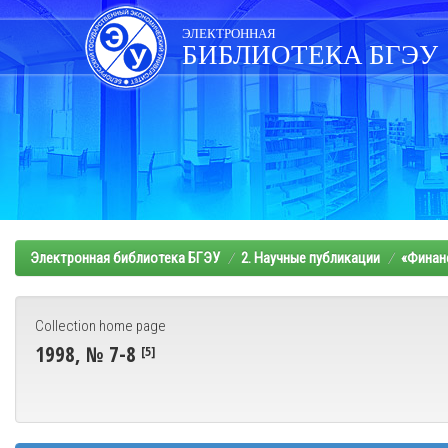
Skip
navigation
ЭЛЕКТРОННАЯ
БИБЛИОТЕКА БГЭУ
Электронная библиотека БГЭУ
2. Научные публикации
«Финанс
Collection home page
1998, № 7-8
[5]