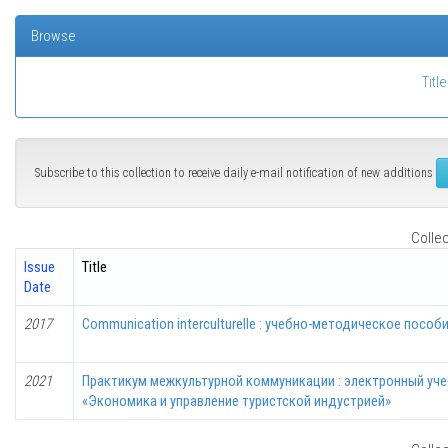
Browse
Title
Subscribe to this collection to receive daily e-mail notification of new additions
Collec
Issue
Title
Date
2017
Communication interculturelle : учебно-методическое пособ
2021
Практикум межкультурной коммуникации : электронный уче
«Экономика и управление туристской индустрией»