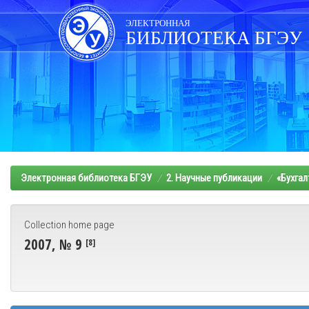
Skip
navigation
ЭЛЕКТРОННАЯ
БИБЛИОТЕКА БГЭУ
Электронная библиотека БГЭУ
2. Научные публикации
«Бухгал
Collection home page
2007, № 9
[8]