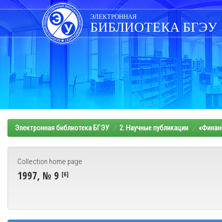
Skip
navigation
ЭЛЕКТРОННАЯ
БИБЛИОТЕКА БГЭУ
Электронная библиотека БГЭУ
2. Научные публикации
«Финанс
Collection home page
1997, № 9
[6]