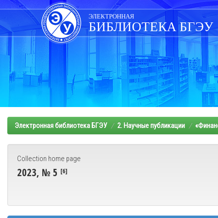
Skip
navigation
ЭЛЕКТРОННАЯ
БИБЛИОТЕКА БГЭУ
Электронная библиотека БГЭУ
2. Научные публикации
«Финанс
Collection home page
2023, № 5
[6]