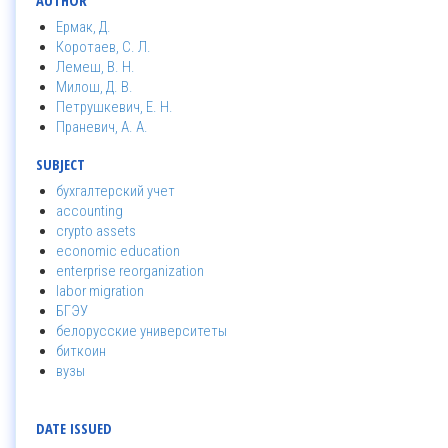
AUTHOR
Ермак, Д.
Коротаев, С. Л.
Лемеш, В. Н.
Милош, Д. В.
Петрушкевич, Е. Н.
Праневич, А. А.
SUBJECT
бухгалтерский учет
accounting
crypto assets
economic education
enterprise reorganization
labor migration
БГЭУ
белорусские университеты
биткоин
вузы
DATE ISSUED