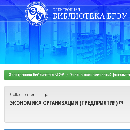
Skip
navigation
ЭЛЕКТРОННАЯ
БИБЛИОТЕКА БГЭУ
Электронная библиотека БГЭУ
Учетно-экономический факульте
Collection home page
ЭКОНОМИКА ОРГАНИЗАЦИИ (ПРЕДПРИЯТИЯ)
[1]