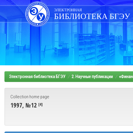
Skip
navigation
ЭЛЕКТРОННАЯ
БИБЛИОТЕКА БГЭУ
Электронная библиотека БГЭУ
2. Научные публикации
«Финанс
Collection home page
1997, №12
[4]