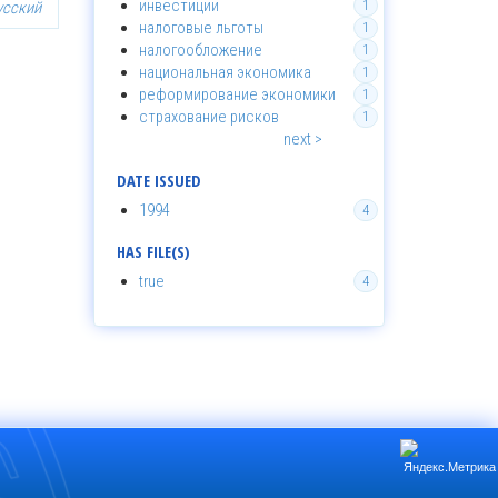
инвестиции
усский
1
налоговые льготы
1
налогообложение
1
национальная экономика
1
реформирование экономики
1
страхование рисков
1
next >
DATE ISSUED
1994
4
HAS FILE(S)
true
4