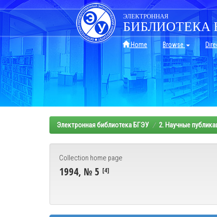
Skip
navigation
ЭЛЕКТРОННАЯ
БИБЛИОТЕКА 
Home
Browse
Dire
Электронная библиотека БГЭУ
2. Научные публика
Collection home page
1994, № 5
[4]