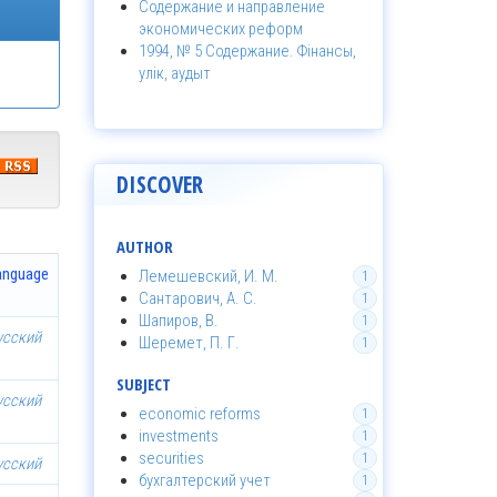
Содержание и направление
экономических реформ
1994, № 5 Содержание. Фінансы,
улік, аудыт
DISCOVER
AUTHOR
anguage
Лемешевский, И. М.
1
Сантарович, А. С.
1
Шапиров, В.
1
усский
Шеремет, П. Г.
1
SUBJECT
усский
economic reforms
1
investments
1
securities
1
усский
бухгалтерский учет
1