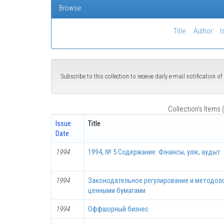
Browse
Title
Author
I
Subscribe to this collection to receive daily e-mail notification 
Collection's Items (
Issue
Title
Date
1994
1994, № 5 Содержание. Фінансы, улік, аудыт
1994
Законодательное регулирование и методоло
ценными бумагами
1994
Оффшорный бизнес