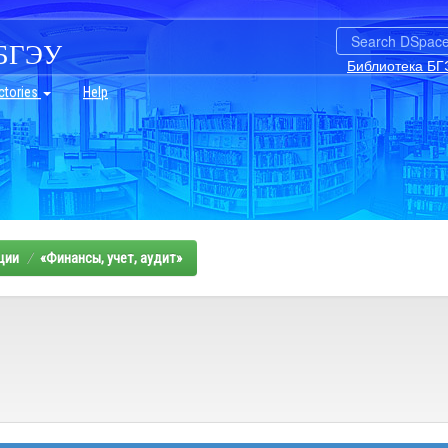
БГЭУ
Библиотека БГ
ctories
Help
ции
«Финансы, учет, аудит»