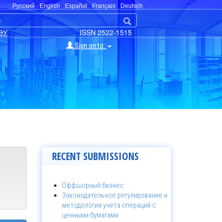
Русский
English
Español
Français
Deutsch
ЭУ
ISSN 2522-1515
Sign on to:
RECENT SUBMISSIONS
Оффшорный бизнес
Законодательное регулирование и
методология учета операций с
ценными бумагами