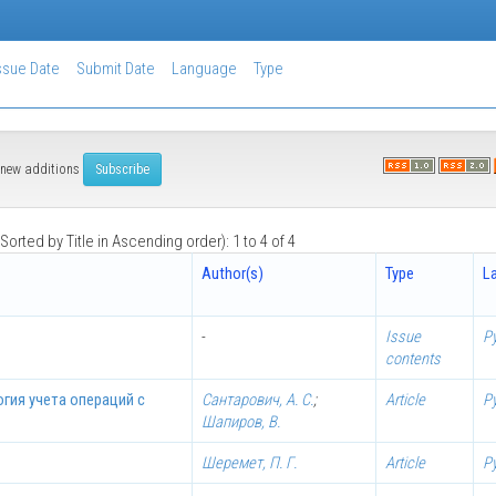
ssue Date
Submit Date
Language
Type
of new additions
Sorted by Title in Ascending order): 1 to 4 of 4
Author(s)
Type
L
-
Issue
Р
contents
гия учета операций с
Сантарович, А. С.
;
Article
Р
Шапиров, В.
Шеремет, П. Г.
Article
Р