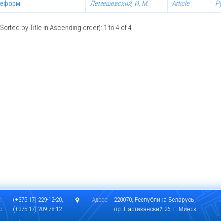
реформ
Лемешевский, И. М.
Article
Р
Sorted by Title in Ascending order): 1 to 4 of 4
:
(+375 17) 229-12-20,
Адрес:
220070, Республика Беларусь,
с:
(+375 17) 209-78-12
пр. Партизанский 26, г. Минск