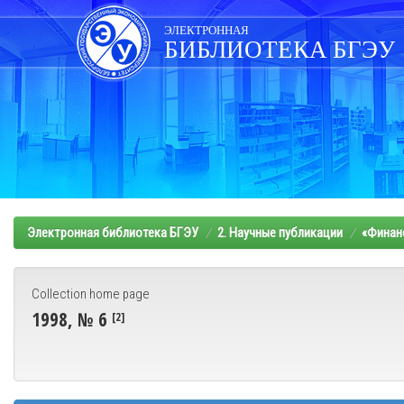
Skip
navigation
ЭЛЕКТРОННАЯ
БИБЛИОТЕКА БГЭУ
Электронная библиотека БГЭУ
2. Научные публикации
«Финанс
Collection home page
1998, № 6
[2]