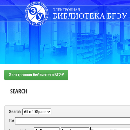
Skip
navigation
ЭЛЕКТРОННАЯ
БИБЛИОТЕКА БГЭУ
Электронная библиотека БГЭУ
SEARCH
Search:
for