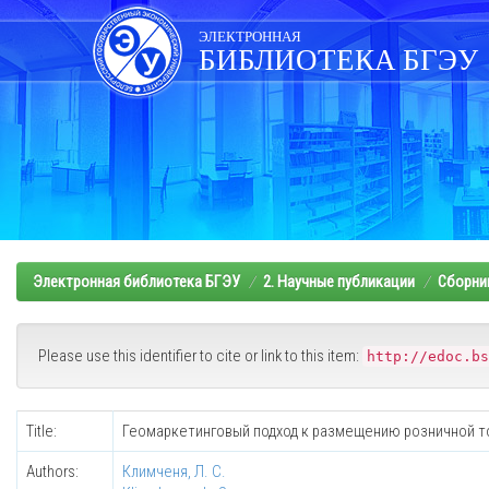
Skip
navigation
ЭЛЕКТРОННАЯ
БИБЛИОТЕКА БГЭУ
Электронная библиотека БГЭУ
2. Научные публикации
Сборни
Please use this identifier to cite or link to this item:
http://edoc.bs
Title:
Геомаркетинговый подход к размещению розничной т
Authors:
Климченя, Л. С.