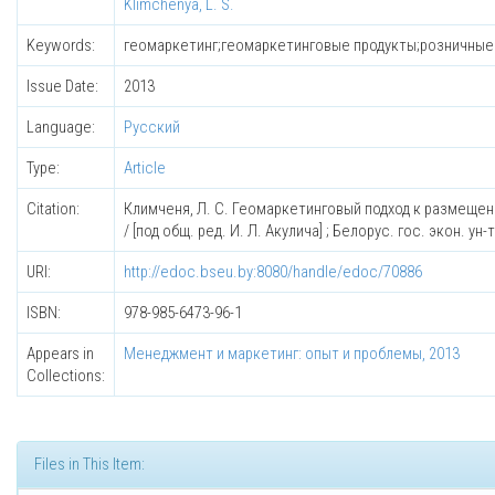
Klimchenya, L. S.
Keywords:
геомаркетинг;геомаркетинговые продукты;розничные 
Issue Date:
2013
Language:
Русский
Type:
Article
Citation:
Климченя, Л. С. Геомаркетинговый подход к размещени
/ [под общ. ред. И. Л. Акулича] ; Белорус. гос. экон. ун
URI:
http://edoc.bseu.by:8080/handle/edoc/70886
ISBN:
978-985-6473-96-1
Appears in
Менеджмент и маркетинг: опыт и проблемы, 2013
Collections:
Files in This Item: