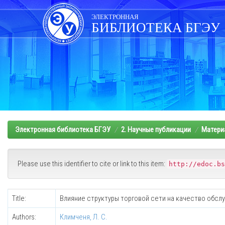
Skip
navigation
ЭЛЕКТРОННАЯ
БИБЛИОТЕКА БГЭУ
Электронная библиотека БГЭУ
2. Научные публикации
Матери
Please use this identifier to cite or link to this item:
http://edoc.bs
Title:
Влияние структуры торговой сети на качество обсл
Authors:
Климченя, Л. С.