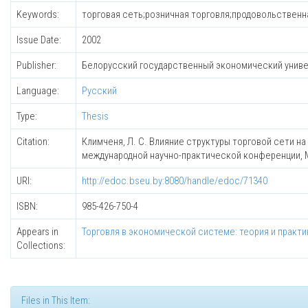
Keywords:
торговая сеть;розничная торговля;продовольственна
Issue Date:
2002
Publisher:
Белорусский государственный экономический унив
Language:
Русский
Type:
Thesis
Citation:
Климченя, Л. С. Влияние структуры торговой сети на
международной научно-практической конференции, Минс
URI:
http://edoc.bseu.by:8080/handle/edoc/71340
ISBN:
985-426-750-4
Appears in
Торговля в экономической системе: теория и практи
Collections:
Files in This Item: