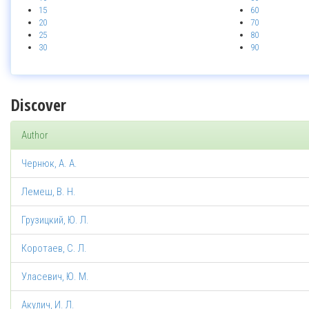
15
60
20
70
25
80
30
90
Discover
Author
Чернюк, А. А.
Лемеш, В. Н.
Грузицкий, Ю. Л.
Коротаев, С. Л.
Уласевич, Ю. М.
Акулич, И. Л.