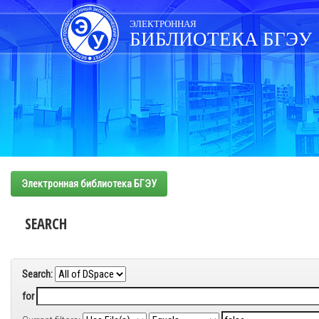
Skip
navigation
ЭЛЕКТРОННАЯ
БИБЛИОТЕКА БГЭУ
Электронная библиотека БГЭУ
SEARCH
Search:
for