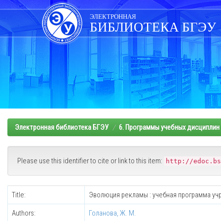
Skip
navigation
ЭЛЕКТРОННАЯ
БИБЛИОТЕКА БГЭУ
Электронная библиотека БГЭУ
6. Программы учебных дисциплин
Please use this identifier to cite or link to this item:
http://edoc.bs
Title:
Эволюция рекламы : учебная программа уч
Authors:
Голанова, Ж. М.