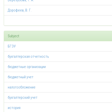
Верезубова, Т. А.
Дорофеев, В. Г.
Subject
БГЭУ
бухгалтерская отчетность
бюджетные организации
бюджетный учет
налогообложение
бухгалтерский учет
история