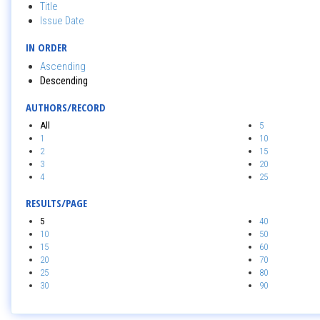
Title
Issue Date
IN ORDER
Ascending
Descending
AUTHORS/RECORD
All
5
1
10
2
15
3
20
4
25
RESULTS/PAGE
5
40
10
50
15
60
20
70
25
80
30
90