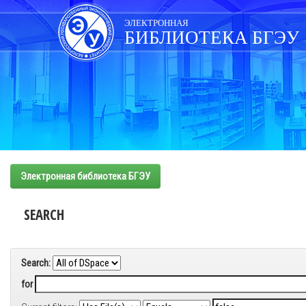
Skip
navigation
ЭЛЕКТРОННАЯ
БИБЛИОТЕКА БГЭУ
Электронная библиотека БГЭУ
SEARCH
Search:
for