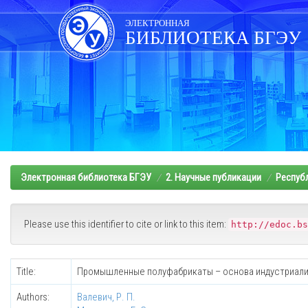
Skip
navigation
ЭЛЕКТРОННАЯ
БИБЛИОТЕКА БГЭУ
Электронная библиотека БГЭУ
2. Научные публикации
Респуб
Please use this identifier to cite or link to this item:
http://edoc.bs
Title:
Промышленные полуфабрикаты – основа индустриали
Authors:
Валевич, Р. П.