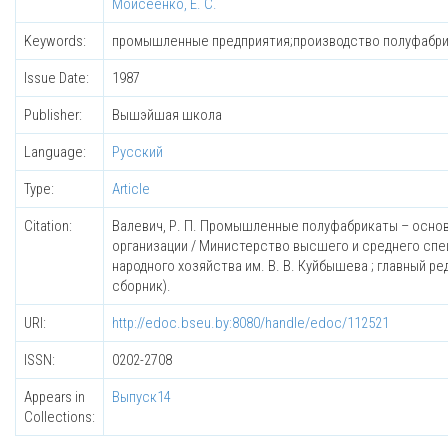
Моисеенко, Е. С.
Keywords:
промышленные предприятия;производство полуфабри
Issue Date:
1987
Publisher:
Вышэйшая школа
Language:
Русский
Type:
Article
Citation:
Валевич, Р. П. Промышленные полуфабрикаты – основа
организации / Министерство высшего и среднего спе
народного хозяйства им. В. В. Куйбышева ; главный ре
сборник).
URI:
http://edoc.bseu.by:8080/handle/edoc/112521
ISSN:
0202-2708
Appears in
Выпуск14
Collections: